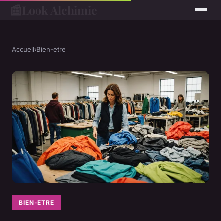
📰
Look Alchimie
Accueil
›
Bien-etre
BIEN-ETRE