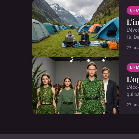
LIF
L'i
L'évo
19. D
27 no
LIF
L'o
L'éco
qui p
27 no