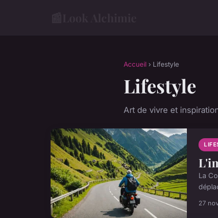
📰
Look Alchimie
Accueil
› Lifestyle
Lifestyle
Art de vivre et inspiratio
LIF
L'i
La Co
dépla
27 no