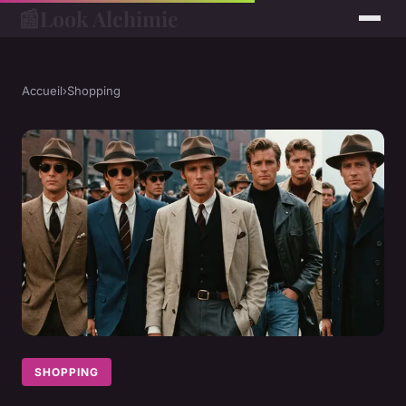
📰
Look Alchimie
Accueil
›
Shopping
SHOPPING